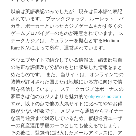
以前は英語表記のみでしたが、現在は日本語で表記
されています。 ブラックジャック、ルーレット、バ
カラ、ポーカーといったカジノゲームもかず多くの
ゲームプロバイダーのものが用意されています。 ス
テークカジノは、キュラソーを拠点とするMedium
Rare N.V.によって所有、運営されています。
本ウェブサイトで紹介している情報は、編集部独自
の厳正な評価及び分析のもとに収集した情報をまと
めたものです。 また、当サイトは、オンラインでの
賭博が許可された国または地域にいる方に向けて情
報を発信しています。 ステークカジノはボーナスの
豪華さは他のカジノよりも魅力的で
ohjoycasino.com
すが、以下の点で他の人気サイトに比べてややお得
感が少ない印象です。 メジャーな通貨からマイナー
な暗号通貨まで対応しているため、仮想通貨ユーザ
ーの資産運用手段の一つとしても使えるでしょう。
その後に、登録時に記入したメールアドレスに、ア