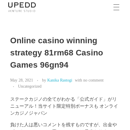
Online casino winning
strategy 81rm68 Casino
Games 96gn94
May 28, 2021
by
Kanika Rastogi
with
no comment
Uncategorized
ステークカジノの全てがわかる「公式ガイド」がリ
ニューアル！当サイト限定特別ボーナスも オンライ
ンカジノジャパン
負けた人は悪いコメントを残すものですが、出金や