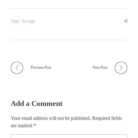
Tags: No tags
Previous Post
Next Post
Add a Comment
Your email address will not be published. Required fields
are marked *